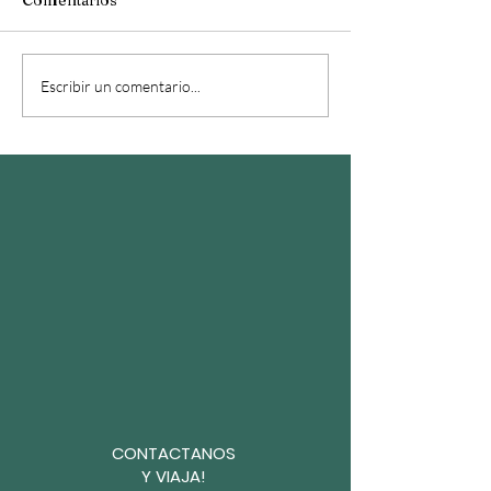
Comentarios
Tu blog en un c
Diseña un blog increíble
Escribir un comentario...
CONTACTANOS
Y VIAJA!