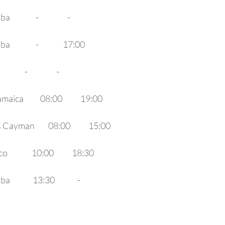
         -                   -                
              -                17:00
       -                   -                
aica           08:00            19:00
Cayman         08:00            15:00
               10:00            18:30
           13:30               -        