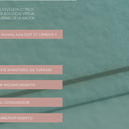
L EVyT LEGAJO 15925
E ALTA LOCAL VIRTUAL
 TURISMO DE LA NACION
 Victoria Julia CUIT 27-12945415-1
ANTE MINISTERIO DE TURISMO
R INCUMPLIMIENTO
AL CONSUMIDOR
ARREPENTIMIENTO