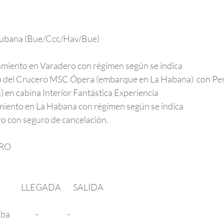
de Cubana (Bue/Ccc/Hav/Bue)
alojamiento en Varadero con régimen según se indica
rdo del Crucero MSC Ópera (embarque en La Habana)  con Pensión  
) en cabina Interior Fantástica Experiencia
lojamiento en La Habana con régimen según se indica
iajero con seguro de cancelación.
ERO
                 LLEGADA        SALIDA
         -                   -                