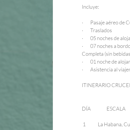
Incluye: 
·        Pasaje aéreo 
·        Traslados
·        05 noches de 
·        07 noches a bo
Completa (sin bebidas
·        01 noche de a
·        Asistencia al v
ITINERARIO CRUC
DÍA                  ESCALA  
 1              La Habana, Cuba        