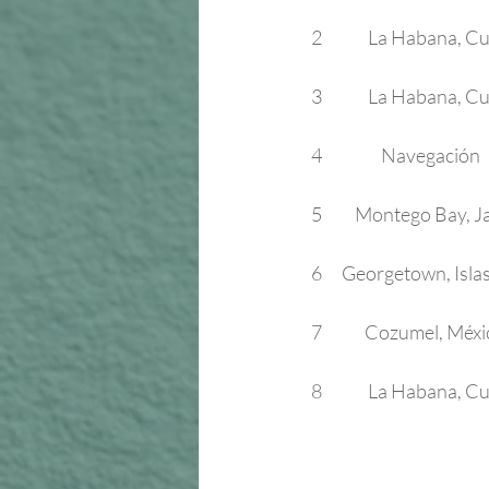
 2              La Habana, Cuba        
 3              La Habana, Cuba   
 4                  Navegación            
 5          Montego Bay, Jam
 6      Georgetown, Islas 
 7             Cozumel, México 
 8              La Habana, Cuba    