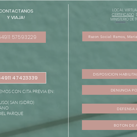
LOCAL VIRTUA
CONTACTANOS
CERTIFICADO
D
Y VIAJA!
MINISTERIO DE
54911 57593229
Razon Social: Ramos, Maria
DISPOSICION HABILIT
54911 47423339
DENUNCIA PO
MOS CON CITA PREVIA EN:
USO( SAN ISIDRO)
RANO
DEFENSA 
 DEL PARQUE
BOTON DE 